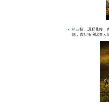
第三輯、環肥燕瘦，
物，囊括衝浪比賽人