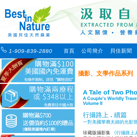
1-909-839-2880
首頁
公司簡介
貝佳新聞
攝影、文學作品系列
A Tale of Two Ph
A Couple's Worldly Trave
Volume II
行攝路上 . 續篇
一對美國華裔夫婦的光影
珍藏版攝影集
《行攝路上