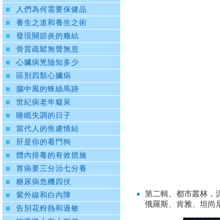
人們為何需要保健品
養生之道和養生之術
發現關節炎的癥結
骨質疏鬆無聲無息
心臟病兇險知多少
區別四類心臟病
腦中風的蛛絲馬跡
世紀病老年癡呆
睡眠失調的日子
當代人的焦慮情結
肝是你的看門狗
體內排毒的有效措施
胃病要三分治七分養
糖尿病危機四伏
第二輯、都市叢林，
紫外線和白內障
俄羅斯、肯雅、坦尚
告別花粉熱和過敏