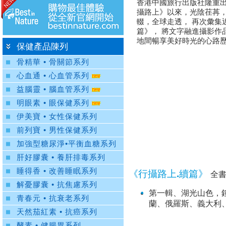
香港中國旅行出版社隆重出
攝路上》以來，光陰荏苒
輟，全球走透， 再次彙集近
篇》， 將文字融進攝影作
地間暢享美好時光的心路
保健產品陳列
骨精華 • 骨關節系列
心血通 • 心血管系列
益腦靈 • 腦血管系列
明眼素 • 眼保健系列
伊美寶 • 女性保健系列
前列寶 • 男性保健系列
加強型糖尿淨•平衡血糖系列
肝好膠囊 • 養肝排毒系列
睡得香 • 改善睡眠系列
《行攝路上.續篇》
全
解憂膠囊 • 抗焦慮系列
第一輯、湖光山色，
青春元 • 抗衰老系列
蘭、俄羅斯、義大利
天然茄紅素 • 抗癌系列
酵素 • 健腸胃系列