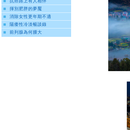
抗癌路上有人相伴
揮別肥胖的夢魘
消除女性更年期不適
陽痿性冷淡暢談錄
前列腺為何腫大