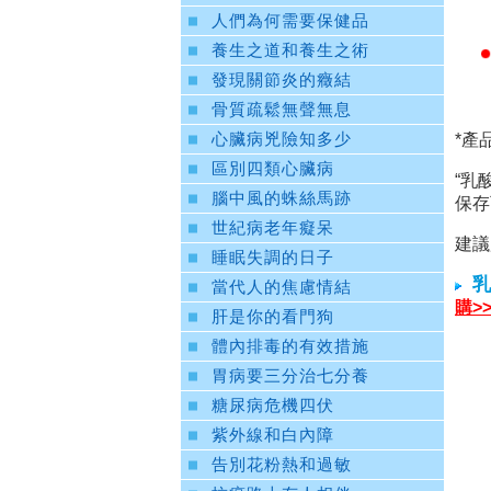
人們為何需要保健品
養生之道和養生之術
發現關節炎的癥結
骨質疏鬆無聲無息
*產
心臟病兇險知多少
區別四類心臟病
“乳
腦中風的蛛絲馬跡
保存
世紀病老年癡呆
建議
睡眠失調的日子
乳酸
當代人的焦慮情結
購>
肝是你的看門狗
體內排毒的有效措施
胃病要三分治七分養
糖尿病危機四伏
紫外線和白內障
告別花粉熱和過敏