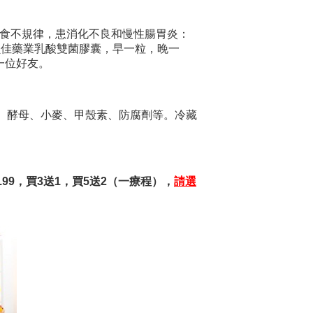
前飲食不規律，患消化不良和慢性腸胃炎：
貝佳藥業乳酸雙菌膠囊，早一粒，晚一
一位好友。
鹽、酵母、小麥、甲殼素、防腐劑等。冷藏
5.99，買3送1，買5送2（一療程），
請選