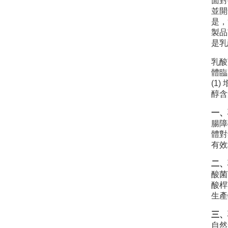
面對
並開
是，
製品
是乳
乳酸
體臨
(1
醇含
一、
腸障
體對
有效
二、
酸菌
酸桿
生產
三、
自然