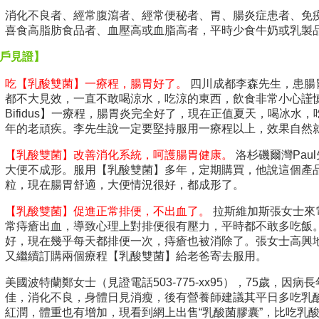
消化不良者、經常腹瀉者、經常便秘者、胃、腸炎症患者、免
喜食高脂肪食品者、血壓高或血脂高者，平時少食牛奶或乳製
戶見證】
吃【乳酸雙菌】一療程，腸胃好了。
四川成都李森先生，患腸
都不大見效，一直不敢喝涼水，吃涼的東西，飲食非常小心謹慎。吃【乳
Bifidus】一療程，腸胃炎完全好了，現在正值夏天，喝冰
年的老頑疾。李先生說一定要堅持服用一療程以上，效果自然
【乳酸雙菌】改善消化系統，呵護腸胃健康。
洛杉磯爾灣Pa
大便不成形。服用【乳酸雙菌】多年，定期購買，他說這個產
粒，現在腸胃舒適，大便情況很好，都成形了。
【乳酸雙菌】促進正常排便，不出血了。
拉斯維加斯張女士來
常痔瘡出血，導致心理上對排便很有壓力，平時都不敢多吃飯
好，現在幾乎每天都排便一次，痔瘡也被消除了。張女士高興
又繼續訂購兩個療程【乳酸雙菌】給老爸寄去服用。
美國波特蘭鄭女士（見證電話503-775-xx95），75歲，
佳，消化不良，身體日見消瘦，後有營養師建議其平日多吃乳
紅潤，體重也有增加，現看到網上出售“乳酸菌膠囊”，比吃乳