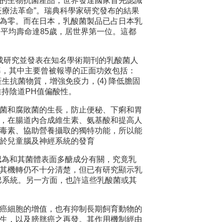
的生物抗菌產品，世界發達國家首先認識
疫療法革命”。瑞典科學家研究發布的結果
為零。而在日本，乳酸菌製品已占日本乳
口平均壽命達85歲，居世界第一位。這都
完成研究並發表在知名學術期刊的乳酸菌人
報導，其中主要曾被報導的正面功效包括：
 產生抗菌物質，增強免疫力，(4) 降低膽固
維持陰道PH值偏酸性。
菌和腐敗菌的生長，防止便秘、下痢和胃
，在腸道內合成維生素、氨基酸和提高人
毒素、協助營養攝取的獨特功能，所以能
於兒童腦及神經系統的發育
認為和其菌體表面多醣成分有關，究竟乳
其機轉仍不十分清楚，但已有研究顯示乳
或淋巴系統。另一方面，也許這些乳酸菌或其
癌細胞的增值，也有抑制長期飼育動物的
生，以及膀胱癌之再發。其作用機制經由