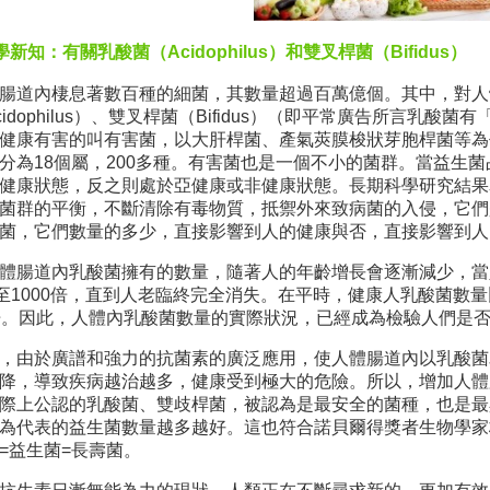
新知：有關乳酸菌（Acidophilus）和雙叉桿菌（Bifidus）
腸道內棲息著數百種的細菌，其數量超過百萬億個。其中，對人
cidophilus）、雙叉桿菌（Bifidus）（即平常廣告所言乳
健康有害的叫有害菌，以大肝桿菌、產氣莢膜梭狀芽胞桿菌等為
分為18個屬，200多種。有害菌也是一個不小的菌群。當益生菌
健康狀態，反之則處於亞健康或非健康狀態。長期科學研究結果
菌群的平衡，不斷清除有毒物質，抵禦外來致病菌的入侵，它們
菌，它們數量的多少，直接影響到人的健康與否，直接影響到人
體腸道內乳酸菌擁有的數量，隨著人的年齡增長會逐漸減少，當
0至1000倍，直到人老臨終完全消失。在平時，健康人乳酸菌數
倍。因此，人體內乳酸菌數量的實際狀況，已經成為檢驗人們是
，由於廣譜和強力的抗菌素的廣泛應用，使人體腸道內以乳酸菌
降，導致疾病越治越多，健康受到極大的危險。所以，增加人體
際上公認的乳酸菌、雙歧桿菌，被認為是最安全的菌種，也是最
為代表的益生菌數量越多越好。這也符合諾貝爾得獎者生物學家梅
=益生菌=長壽菌。