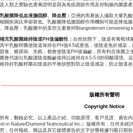
及人類之實驗也逐漸證明是因為免疫調節作用及抑制腸內菌叢產
乳酸菌降低血液膽固醇、降血壓：
亞洲的馬賽族人攝取大量乳酸
相關疾病比率卻甚低。乳酸菌降低膽固醇作用機制可能是降低腸
。降血壓：乳酸菌中的某些元素會抑制angiotensin convereing
補充乳酸菌維持陰道PH值偏酸性：
自然狀態下，陰道有葡萄球
其中乳酸桿菌使陰道保持在PH值4.5或更低，使陰道免於感染
甜食、糖尿病、失眠，都會使陰道PH值偏鹼，而有利念珠菌之
菌會代謝出乳酸讓陰道酸鹼值得以維持在4.5-5.0的弱酸環境
維持好乳酸桿菌在陰道的平衡狀態對防止陰道感染，防止陰道炎
版權所有聲明
Copyright Notice
所有，翻錄必究。以上產品介紹、功能原理、客戶見證、廣告內
st in Nature/Diamond Nutriceutical Inc.）版
究，任何報紙、雜誌及其它媒體廣告的文字抄襲根據刊載日期前