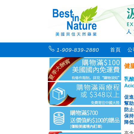
1-909-839-2880
首頁
公
健
乳
Aci
促進
幫助
防止
保持
降低
高含