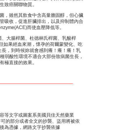
生致癌關聯物質。
菌，雖然其飲食中含高量膽固醇，但心臟
管吸收，促進肝臟排出，以及抑制體內合
 enzyme(ACE)而使血壓降低等。
菌、大腸桿菌、杜德林氏桿菌、乳酸桿
，但如果經血來潮，懷孕的荷爾蒙變化、吃
生長，到時候妳就會感到癢！癢！癢！乳
。這種弱酸性環境不適合大部份致病菌生長，
有極直接的效果。
容等文字或圖案系美國貝佳天然藥業
權所有，任何未經許可的部分或者全文的抄襲、盜用將被依
後為憑據，網路文字抄襲依據