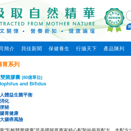
司簡介
貝佳新聞
保健養生
行攝天下
產品陳列
腸胃系列
酸雙菌膠囊
(80億單位)
dophilus and Bifidus
人體益生菌平衡
消化
便秘
腸胃健康
大腸癌風險
量“乳酸雙菌膠囊”是美國腸胃專家精心配製的最新配方，本配方含有乳