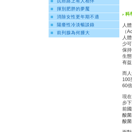
抗癌路上有人相伴
揮別肥胖的夢魘
科學
消除女性更年期不適
陽痿性冷淡暢談錄
人體
（A
前列腺為何腫大
人體
少可
保持
生態
有益
而人
10
60
現在
步下
前國
酸菌
酸菌