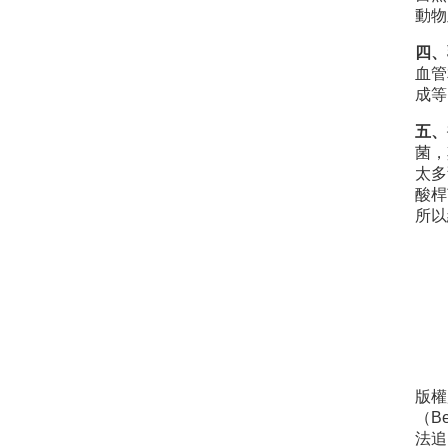
動物
四、
血管
成等
五、
菌，
太多
酸桿
所以
版權
（Be
法追