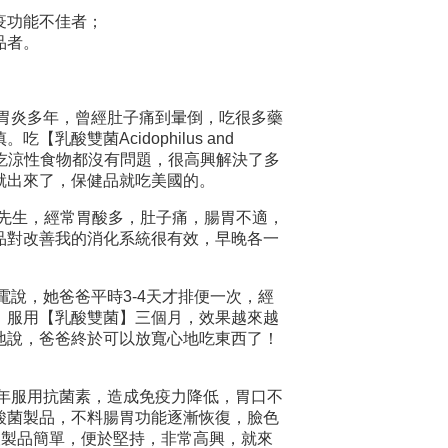
疫功能不佳者；
品者。
胃炎多年，曾經肚子痛到暈倒，吃很多藥
酸雙菌Acidophilus and
水，吃涼性食物都沒有問題，很高興解決了多
就出來了，保健品就吃美國的。
ul先生，經常胃酸多，肚子痛，腸胃不適，
品對改善我的消化系統很有效，早晚各一
電說，她爸爸平時3-4天才排便一次，經
。服用【乳酸雙菌】三個月，效果越來越
地說，爸爸終於可以放寬心地吃東西了！
因病長年服用抗菌素，造成免疫力降低，胃口不
酸菌製品，不料腸胃功能逐漸恢復，臉色
酸製品簡單，便於堅持，非常高興，就來