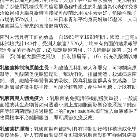
抗生素日漸無能為力的現狀，人類正在不斷尋求新的、更加有效
創了以使用乳糖或葡萄糖發酵過程中產生的乳酸菌為代表的“免
治療胃和大腸炎癥時直接喝乳酸菌比用抗生素更好，危險性幾乎
市場的85%以上，二十年來日本青年平均身高增加15釐米，人
酸菌製品所帶來的直接健康功效。
菌對人體具有正面的效益，自1961年至1998年間，國際上已
床試驗共計143件，受測人數達7,526人，均未有負面的結果
) 增進食品的營養品質，(2) 穩定腸道菌相，並去除腸病原菌，(3)
量，(5) 降低大腸癌之風險， 抑制腫瘤等，（6）補充乳酸菌以
乳酸菌抑制病原菌生長：
乳酸菌尤其對老人和嬰兒，可抑制病原
礙等。乳酸菌促使腸壁蠕動、幫助消化、排盡糞渣，殺滅病原菌
鈣、磷、鐵離子等營養素的吸收。因為乳酸菌群具有抗感染、除
地調節腸道微生態平衡。乳酸分解乳糖，產生半乳糖，所以有助
乳酸菌與人體免疫力 ：
乳酸菌的免疫調節機能極受重視，一般
菌體或其生產物質如何透過小腸上皮細胞而影響免疫系統？雖然
菌等細菌菌體能通過腸壁上的Peyer patch區域而進入血液
物質根本不必離開腸道，即可調節免疫反應。
乳酸菌抗腫瘤：
乳酸菌製劑被證明具有抑制動物體移植癌或化學
發癌效果。對人類所做調查研究也顯示乳酸菌製劑可抑制乳癌發