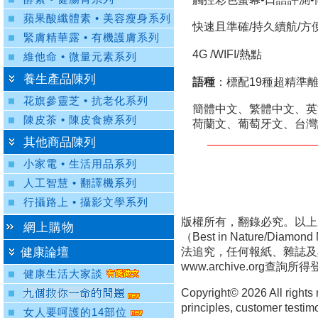
蘋果酸纖體素 • 美容瘦身系列
快速且準確/持久續航/方
緊膚精華露 • 有機護膚系列
4G /WIFI/熱點
維他命 • 微量元素系列
養生產品陳列
語種
：標配19種超精準
花旗參靈芝 • 抗老化系列
簡體中文、繁體中文、英
陳皮茶 • 陳皮食療系列
荷蘭文、葡萄牙文、台灣
其他商品陳列
小家電 • 生活用品系列
人工智慧 • 翻譯機系列
行攝路上 • 攝影文學系列
版權所有，翻錄必究。以上
網上購物
（Best in Nature/D
健康論壇
法追究，任何報紙、雜誌及
www.archive.org
查詢所得
健康生活大家談
Copyright©
2026 All rights
principles, customer testim
女人要呵護的14部位