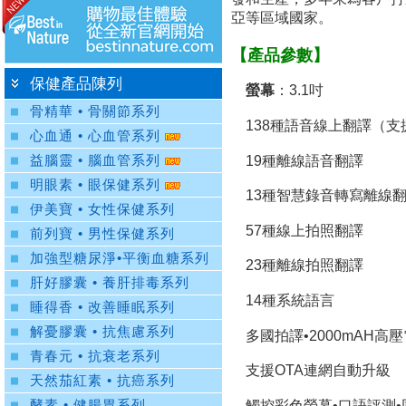
亞等區域國家。
【產品參數】
保健產品陳列
螢幕
：3.1吋
骨精華 • 骨關節系列
138種語音線上翻譯（
心血通 • 心血管系列
19種離線語音翻譯
益腦靈 • 腦血管系列
明眼素 • 眼保健系列
13種智慧錄音轉寫離線
伊美寶 • 女性保健系列
57種線上拍照翻譯
前列寶 • 男性保健系列
加強型糖尿淨•平衡血糖系列
23種離線拍照翻譯
肝好膠囊 • 養肝排毒系列
14種系統語言
睡得香 • 改善睡眠系列
解憂膠囊 • 抗焦慮系列
多國拍譯•2000mAH高
青春元 • 抗衰老系列
支援OTA連網自動升級
天然茄紅素 • 抗癌系列
觸控彩色螢幕•口語評測•
酵素 • 健腸胃系列