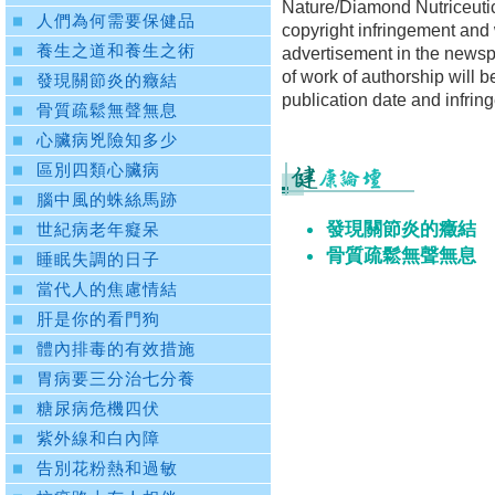
Nature/Diamond Nutriceutica
人們為何需要保健品
copyright infringement and 
養生之道和養生之術
advertisement in the newspa
of work of authorship will b
發現關節炎的癥結
publication date and infrin
骨質疏鬆無聲無息
心臟病兇險知多少
區別四類心臟病
腦中風的蛛絲馬跡
發現關節炎的癥結
世紀病老年癡呆
骨質疏鬆無聲無息
睡眠失調的日子
當代人的焦慮情結
肝是你的看門狗
體內排毒的有效措施
胃病要三分治七分養
糖尿病危機四伏
紫外線和白內障
告別花粉熱和過敏