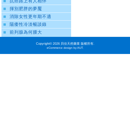
抗癌路上有人相伴
揮別肥胖的夢魘
消除女性更年期不適
陽痿性冷淡暢談錄
前列腺為何腫大
Copyright©
2026 貝佳天然藥業 版權所有.
eCommerce design by AUT.