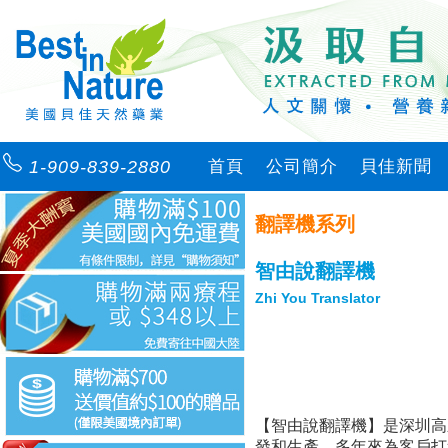
1-909-839-2880
首頁
公司簡介
貝佳新聞
翻譯機系列
智由說翻譯機
Zhi You Translator
【智由說翻譯機】是深圳高
發和生產，多年來為客戶打