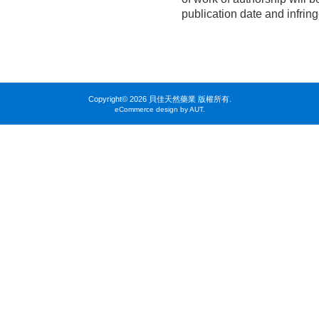
publication date and infrin
Copyright©
2026 貝佳天然藥業 版權所有.
eCommerce design by AUT.