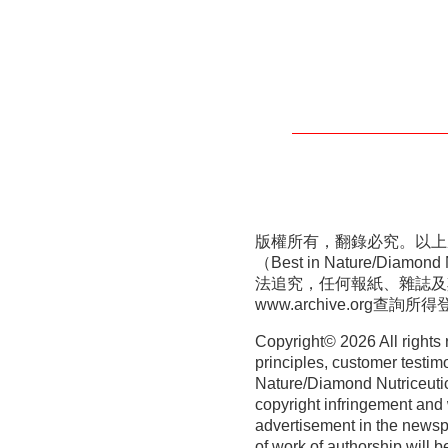
版權所有，翻錄必究。以上
（Best in Nature/D
法追究，任何報紙、雜誌及
www.archive.org
查詢所得
Copyright©
2026 All rights
principles, customer testim
Nature/Diamond Nutriceutica
copyright infringement and 
advertisement in the newspa
of work of authorship will b