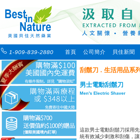
1-909-839-2880
首頁
公司簡介
貝佳新聞
刮鬍刀 . 生活用品系
男士電動刮鬍刀
Men's Electric Shaver
這款男士電動刮鬍刀採用先
統有效減少刺激和刮傷，讓