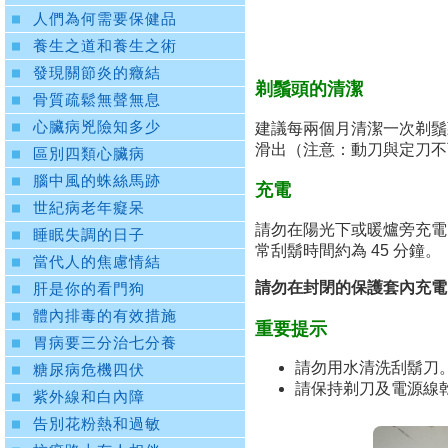
人們為何需要保健品
養生之道和養生之術
發現關節炎的癥結
剃鬚頭的清潔
骨質疏鬆無聲無息
心臟病兇險知多少
建議每兩個月清潔一次剃鬚
滑出（注意：動刀與定刀不
區別四類心臟病
腦中風的蛛絲馬跡
充電
世紀病老年癡呆
請勿在陽光下或暖爐旁充電。適
睡眠失調的日子
常刮鬍時間約為 45 分鐘。
當代人的焦慮情結
請勿在封閉的保護套內充電
肝是你的看門狗
體內排毒的有效措施
重要提示
胃病要三分治七分養
請勿用水清洗刮鬍刀
糖尿病危機四伏
請保持剃刀及電源線
紫外線和白內障
告別花粉熱和過敏