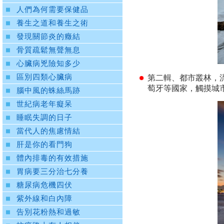
人們為何需要保健品
養生之道和養生之術
發現關節炎的癥結
骨質疏鬆無聲無息
心臟病兇險知多少
區別四類心臟病
第二輯、都市叢林，
萄牙等國家，觸摸城
腦中風的蛛絲馬跡
世紀病老年癡呆
睡眠失調的日子
當代人的焦慮情結
肝是你的看門狗
體內排毒的有效措施
胃病要三分治七分養
糖尿病危機四伏
紫外線和白內障
告別花粉熱和過敏