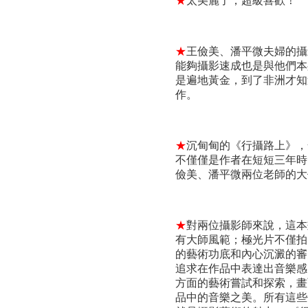
★
太美麗了，超級喜歡！
★
王儉美、潘平微夫婦的攝
能夠攝影速成也是與他們本
是遍地黃金，到了非洲才知
作。
★
沉甸甸的《行攝路上》，
不僅僅是作者在短短三年時
儉美、潘平微兩位老師的大
★
對兩位攝影師來說，這本
有大師風範；極光片不僅拍
的藝術功底和內心沉澱的審
追求在作品中表達出音樂感
方面的藝術嘗試和探索，畫
品中的音樂之美。所有這些