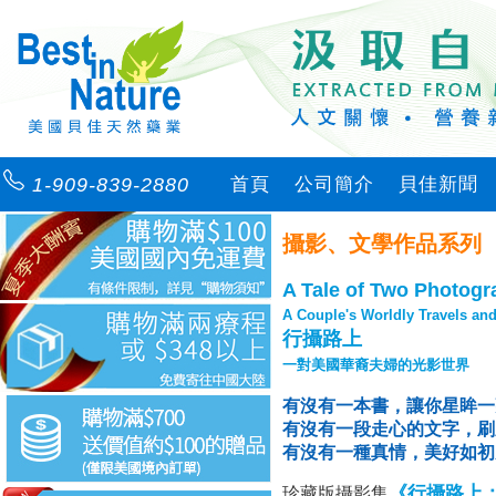
1-909-839-2880
首頁
公司簡介
貝佳新聞
攝影、文學作品系列
A Tale of Two Photogr
A Couple's Worldly Travels an
行攝路上
一對美國華裔夫婦的光影世界
有沒有一本書，讓你星眸一
有沒有一段走心的文字，刷
有沒有一種真情，美好如初
《行攝路上
珍藏版攝影集