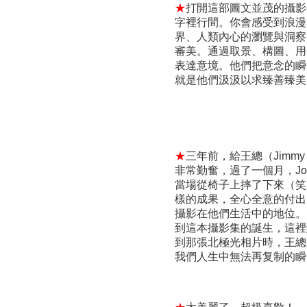
★
打開這部圖文並茂的攝影
字裡行間。你會感受到浪漫
界、人類內心的瀏覽與洞察
審美。通過取景、構圖、用
表達意境。他們把意念的瞬
就是他們汲汲以求臻善臻美
★
三年前，給王總（Jimm
非常勤奮，過了一個月，J
當場從椅子上摔了下來（笑
樣的成果，全心全意的付出
攝影在他們生活中的地位。
到這本攝影集的誕生，這裡
到那張北極光相片時，王總
我們人生中無法再复制的瞬