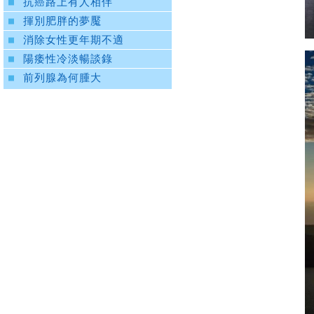
抗癌路上有人相伴
揮別肥胖的夢魘
消除女性更年期不適
陽痿性冷淡暢談錄
前列腺為何腫大