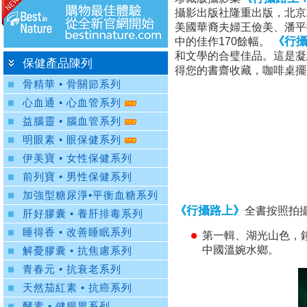
攝影出版社隆重出版，北
美國華裔夫婦王儉美、潘平
《行
中的佳作170餘幅。
和文學的合璧佳品。這是凝
保健產品陳列
得您的書齋收藏，咖啡桌擺
骨精華 • 骨關節系列
心血通 • 心血管系列
益腦靈 • 腦血管系列
明眼素 • 眼保健系列
伊美寶 • 女性保健系列
前列寶 • 男性保健系列
加強型糖尿淨•平衡血糖系列
《行攝路上》
全書按照拍
肝好膠囊 • 養肝排毒系列
睡得香 • 改善睡眠系列
第一輯、湖光山色，
中國溫婉水鄉。
解憂膠囊 • 抗焦慮系列
青春元 • 抗衰老系列
天然茄紅素 • 抗癌系列
酵素 • 健腸胃系列