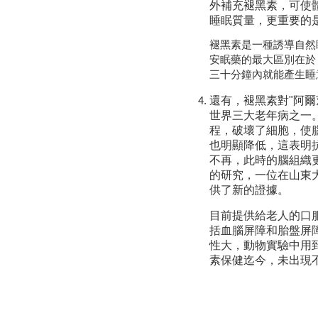
外補充褪黑素，可使
睡眠質量，更重要的
褪黑素是一種誘導自然
安眠藥的最大區別在於，
三十分鐘內就能產生睡
還有，褪黑素對"阿
世界三大老年病之一
程，破壞了細胞，使
也明顯降低，這表明
不再，此時的腦組織
的研究，一位在山東
供了新的證據。
目前提供給老人的口
括血腦屏障和胎盤屏
性大，動物實驗中用
素保健迄今，未出現