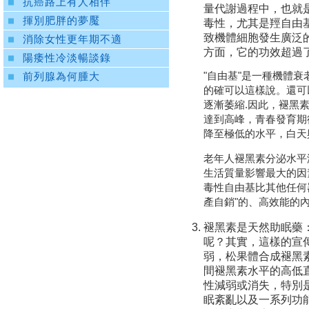
抗癌路上有人相伴
量代謝過程中，也就
揮別肥胖的夢魘
毒性，尤其是羥自由
致機體細胞發生廣泛
消除女性更年期不適
方面，它的功效超過
陽痿性冷淡暢談錄
"自由基"是一種機體
前列腺為何腫大
的確可以這樣說。還可
逐漸萎縮.因此，褪黑
達到高峰，青春發育期
降至極低的水平，白天
老年人褪黑素分泌水平
生活質量影響最大的因
毒性自由基比其他任何
產自銷"的、高效能的
褪黑素是天然助眠藥
呢？其實，這樣的宣
弱，松果體合成褪黑
間褪黑素水平的高低
性減弱或消失，特別是
眠紊亂以及一系列功