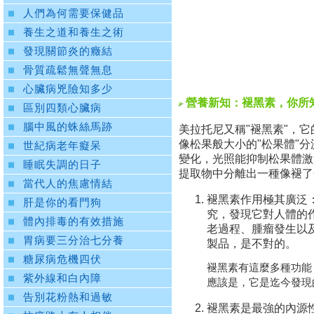
人們為何需要保健品
養生之道和養生之術
發現關節炎的癥結
骨質疏鬆無聲無息
心臟病兇險知多少
營養新知：褪黑素，你所
區別四類心臟病
腦中風的蛛絲馬跡
美拉托尼又稱"褪黑素"，它的
像松果般大小的"松果體"
世紀病老年癡呆
變化，光照能抑制松果體激
睡眠失調的日子
提取物中分離出一種像褪了
當代人的焦慮情結
褪黑素作用極其廣泛
肝是你的看門狗
究，發現它對人體的
體內排毒的有效措施
老過程、腫瘤發生以
胃病要三分治七分養
製品，是不對的。
糖尿病危機四伏
褪黑素有這麼多種功能
紫外線和白內障
應該是，它是迄今發現
告別花粉熱和過敏
褪黑素是最強的內源