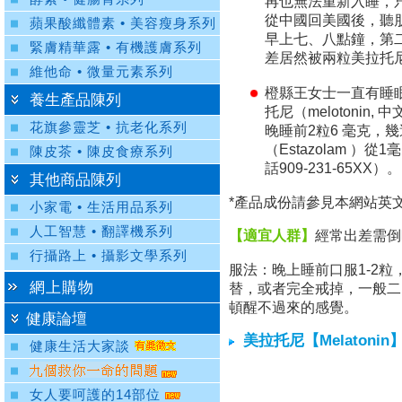
再也無法重新入睡，只
從中國回美國後，聽
蘋果酸纖體素 • 美容瘦身系列
早上七、八點鐘，第
緊膚精華露 • 有機護膚系列
差居然被兩粒美拉托尼解
維他命 • 微量元素系列
橙縣王女士一直有睡
養生產品陳列
托尼（meloton
花旗參靈芝 • 抗老化系列
晚睡前2粒6 毫克，
（Estazolam 
陳皮茶 • 陳皮食療系列
話909-231-65XX）。
其他商品陳列
*產品成份請參見本網站英文版“S
小家電 • 生活用品系列
人工智慧 • 翻譯機系列
【適宜人群】
經常出差需倒
行攝路上 • 攝影文學系列
服法：晚上睡前口服1-2
網上購物
替，或者完全戒掉，一般二
頓醒不過來的感覺。
健康論壇
美拉托尼【Melatonin
健康生活大家談
女人要呵護的14部位