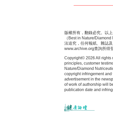
版權所有，翻錄必究。以上
（Best in Nature/D
法追究，任何報紙、雜誌及
www.archive.org
查詢所得
Copyright©
2026 All rights
principles, customer testim
Nature/Diamond Nutriceutica
copyright infringement and 
advertisement in the newspa
of work of authorship will b
publication date and infrin