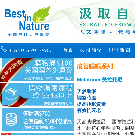
1-909-839-2880
首頁
公司簡介
貝佳新聞
改善睡眠系列
Melatonin 美拉托尼
天然助眠
調整時差
提高睡眠質量
有效抗衰老
天然助眠製品， 國際旅遊
水平維持在年輕狀態，調整
大區別在於無成癮性，無明