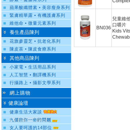
Comple
蘋果酸纖體素 • 美容瘦身系列
緊膚精華露 • 有機護膚系列
兒童維
維他命 • 微量元素系列
口嚼片
BN036
Kids Vit
養生產品陳列
Chewab
花旗參靈芝 • 抗老化系列
陳皮茶 • 陳皮食療系列
其他商品陳列
小家電 • 生活用品系列
人工智慧 • 翻譯機系列
行攝路上 • 攝影文學系列
網上購物
健康論壇
健康生活大家談
女人要呵護的14部位