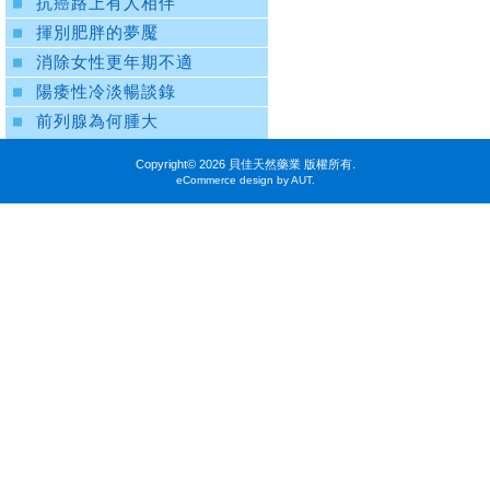
抗癌路上有人相伴
揮別肥胖的夢魘
消除女性更年期不適
陽痿性冷淡暢談錄
前列腺為何腫大
Copyright©
2026 貝佳天然藥業 版權所有.
eCommerce design by AUT.