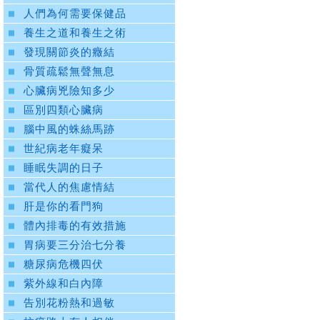
人們為何需要保健品
養生之道和養生之術
發現關節炎的癥結
骨質疏鬆無聲無息
心臟病兇險知多少
區別四類心臟病
腦中風的蛛絲馬跡
世紀病老年癡呆
睡眠失調的日子
當代人的焦慮情結
肝是你的看門狗
體內排毒的有效措施
胃病要三分治七分養
糖尿病危機四伏
紫外線和白內障
告別花粉熱和過敏