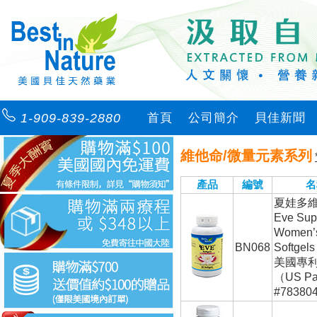
1-909-839-2880
首頁
公司簡介
貝佳新聞
維他命/微量元素系列
產品
編號
名
夏娃多
Eve Sup
Women’s
BN068
Softgels
美國專
（US Pa
#78380