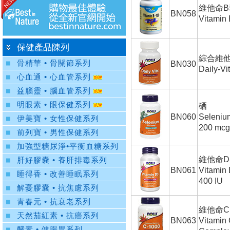
維他命B
BN058
Vitamin
保健產品陳列
綜合維
骨精華 • 骨關節系列
BN030
Daily-Vi
心血通 • 心血管系列
益腦靈 • 腦血管系列
明眼素 • 眼保健系列
硒
BN060
Seleniu
伊美寶 • 女性保健系列
200 mcg
前列寶 • 男性保健系列
加強型糖尿淨•平衡血糖系列
維他命D
肝好膠囊 • 養肝排毒系列
BN061
Vitamin
睡得香 • 改善睡眠系列
400 IU
解憂膠囊 • 抗焦慮系列
青春元 • 抗衰老系列
維他命C
天然茄紅素 • 抗癌系列
BN063
Vitamin
酵素 • 健腸胃系列