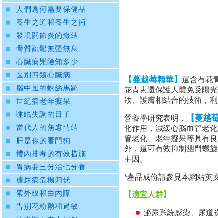
人們為何需要保健品
養生之道和養生之術
發現關節炎的癥結
骨質疏鬆無聲無息
心臟病兇險知多少
區別四類心臟病
【蔓越莓精華】
還含有花青
腦中風的蛛絲馬跡
花青素還保護人體免受陽光
妝、護膚相結合的技術，利
世紀病老年癡呆
睡眠失調的日子
【蔓越
營養學研究表明，
當代人的焦慮情結
化作用，減緩心腦血管老化
管老化、老年癡呆等具有良
肝是你的看門狗
外，還可有效抑制幽門螺旋
體內排毒的有效措施
主因。
胃病要三分治七分養
*產品成份請參見本網站英文版"S
糖尿病危機四伏
紫外線和白內障
【適宜人群】
告別花粉熱和過敏
泌尿系統感染、尿道