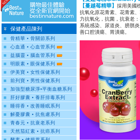
【蔓越莓精華】
採用美國
抗氧化原花青素、花青素、
力抗氧化，抗菌，抗衰老：
系統感染、尿道炎、膀胱炎
保健產品陳列
善口腔潰瘍、胃潰瘍。
骨精華 • 骨關節系列
心血通 • 心血管系列
益腦靈 • 腦血管系列
明眼素 • 眼保健系列
伊美寶 • 女性保健系列
前列寶 • 男性保健系列
加強型糖尿淨•平衡血糖系列
肝好膠囊 • 養肝排毒系列
睡得香 • 改善睡眠系列
解憂膠囊 • 抗焦慮系列
青春元 • 抗衰老系列
天然茄紅素 • 抗癌系列
酵素 • 健腸胃系列