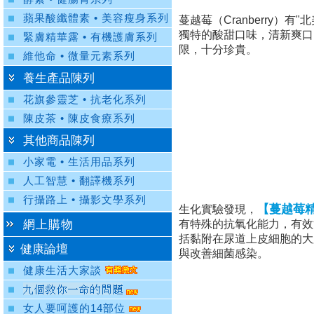
蘋果酸纖體素 • 美容瘦身系列
蔓越莓（Cranberry
獨特的酸甜口味，清新爽口
緊膚精華露 • 有機護膚系列
限，十分珍貴。
維他命 • 微量元素系列
養生產品陳列
花旗參靈芝 • 抗老化系列
陳皮茶 • 陳皮食療系列
其他商品陳列
小家電 • 生活用品系列
人工智慧 • 翻譯機系列
行攝路上 • 攝影文學系列
【蔓越莓
生化實驗發現，
網上購物
有特殊的抗氧化能力，有效
括黏附在尿道上皮細胞的大
健康論壇
與改善細菌感染。
健康生活大家談
女人要呵護的14部位