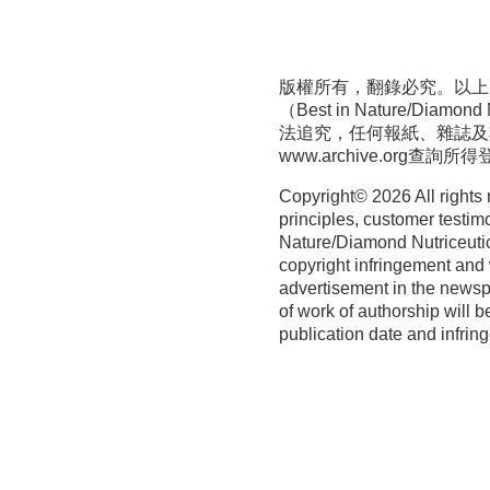
版權所有，翻錄必究。以上
（Best in Nature/D
法追究，任何報紙、雜誌及
www.archive.org
查詢所得
Copyright©
2026 All rights
principles, customer testim
Nature/Diamond Nutriceutica
copyright infringement and 
advertisement in the newspa
of work of authorship will b
publication date and infrin