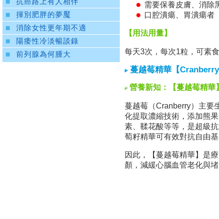
抗癌路上有人相伴
需要保養皮膚、消除
口腔潰瘍、胃潰瘍者
揮別肥胖的夢魘
消除女性更年期不適
【用法用量】
陽痿性冷淡暢談錄
每天3次，每次1粒，可素
前列腺為何腫大
蔓越莓精華【Cranberry 
營養新知：【蔓越莓精華
蔓越莓（Cranberry
化提取濃縮技術，添加熊果
素、鞣花酸等等，是超級抗
萄籽精華可有效對抗自由基
因此，【蔓越莓精華】是療
顏，減緩心腦血管老化與堵