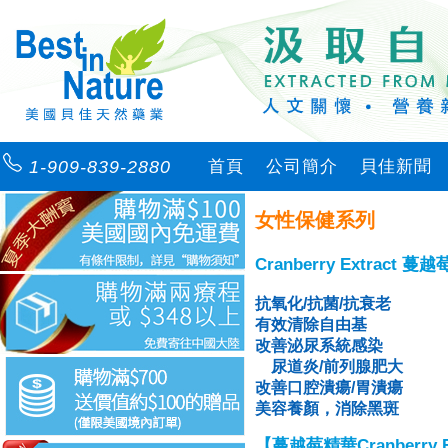
1-909-839-2880
首頁
公司簡介
貝佳新聞
女性保健系列
Cranberry Extract 蔓
抗氧化/抗菌/抗衰老
有效清除自由基
改善泌尿系統感染
尿道炎/前列腺肥大
改善口腔潰瘍/胃潰瘍
美容養顏，消除黑斑
【蔓越莓精華Cranberry Ex