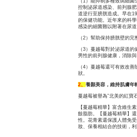
（1）能抑制多種致病細菌
控制泌尿道感染、前列腺肥
道逆行至膀胱造成。早在19
的保健功能。近年來的科學
感染的細菌難以附著在尿道
（2）幫助保持膀胱壁的完
（3）蔓越莓對於泌尿道的
男性的前列腺健康，消除與
（4）蔓越莓還可有效改善
狀。
2、
養顏美容，維持肌膚年
蔓越莓被譽為"北美的紅寶石
【蔓越莓精華】富含維生素
餘脂肪。【蔓越莓精華】還含有
性。花青素還保護人體免受
妝、保養相結合的技術，利