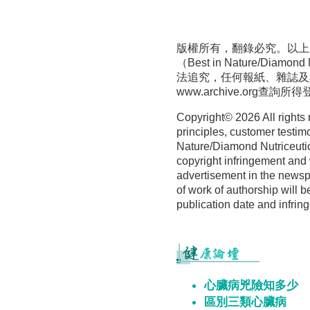
版權所有，翻錄必究。以上
（Best in Nature/D
法追究，任何報紙、雜誌及
www.archive.org
查詢所得
Copyright©
2026 All rights
principles, customer testim
Nature/Diamond Nutriceutica
copyright infringement and 
advertisement in the newspa
of work of authorship will b
publication date and infrin
心臟病兇險知多少
區別三類心臟病