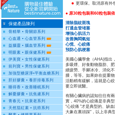
更環保。取消原有外
● 原30粒包裝和60粒包
清除脂紋斑塊
保健產品陳列
打通血管堵塞
骨精華 • 骨關節系列
增強心肌活力
心血通 • 心血管系列
改善胸悶氣短
心慌、心絞痛
益腦靈 • 腦血管系列
預防心肌梗塞
明眼素 • 眼保健系列
美國心臟學會（AHA)指
伊美寶 • 女性保健系列
多吸煙、好食動物脂肪、肥
前列寶 • 男性保健系列
續疲勞、手腳冰冷、消化不
加強型糖尿淨•平衡血糖系列
腫，等等。如果妳在提重物
肝好膠囊 • 養肝排毒系列
活動稍有緩解，這就是心絞
要立即就醫。
睡得香 • 改善睡眠系列
解憂膠囊 • 抗焦慮系列
有關心臟病的認知往往有兩大
實，40%的心絞痛是非典
青春元 • 抗衰老系列
“心絞痛 ”才是典型的、缺
天然茄紅素 • 抗癌系列
大象在裏頭踩”，以上非典
酵素 • 健腸胃系列