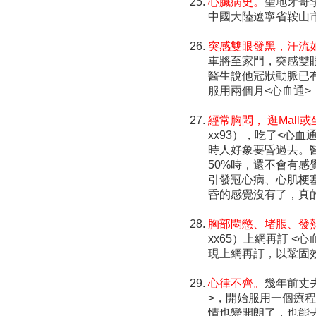
心臟病史。
聖地牙哥李
中國大陸遼寧省鞍山
突感雙眼發黑，汗流
車將至家門，突感雙
醫生說他冠狀動脈已
服用兩個月<心血通
經常胸悶， 逛Mal
xx93），吃了<心
時人好象要昏過去。
50%時，還不會有
引發冠心病、心肌梗
昏的感覺沒有了，真
胸部悶憋、堵脹、發
xx65）上網再訂 
現上網再訂，以鞏固
心律不齊。
幾年前丈
>，開始服用一個療
情也變開朗了，也能