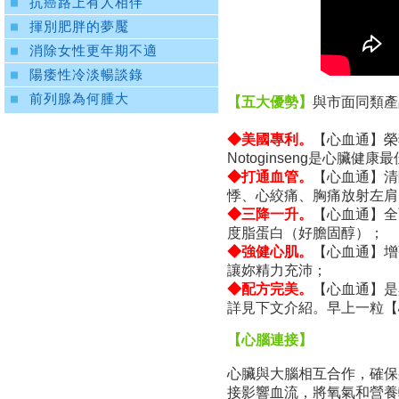
抗癌路上有人相伴
揮別肥胖的夢魘
消除女性更年期不適
陽痿性冷淡暢談錄
前列腺為何腫大
【五大優勢】
與市面同類產
◆美國專利。
【心血通】榮獲
Notoginseng是心臟健
◆打通血管。
【心血通】清
悸、心絞痛、胸痛放射左肩
◆三降一升。
【心血通】全
度脂蛋白（好膽固醇）；
◆強健心肌。
【心血通】增
讓妳精力充沛；
◆配方完美。
【心血通】是
詳見下文介紹。早上一粒【
【心腦連接】
心臟與大腦相互合作，確保身體的
接影響血流，將氧氣和營養