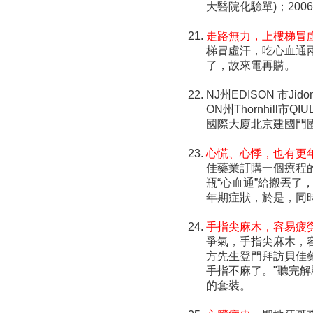
大醫院化驗單)；200
走路無力，上樓梯冒
梯冒虛汗，吃心血通
了，故來電再購。
NJ州EDISON 市Ji
ON州Thornhill
國際大廈北京建國門
心慌、心悸，也有更
佳藥業訂購一個療程
瓶“心血通”給搬丟
年期症狀，於是，同
手指尖麻木，容易疲
爭氣，手指尖麻木，
方先生登門拜訪貝佳
手指不麻了。"聽完
的套裝。