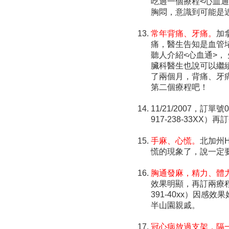
吃過一個療程<心血
胸悶，意識到可能是
常年背痛、牙痛。
加
痛，醫生告知是血管
聽人介紹<心血通>，
臟科醫生也說可以繼
了兩個月，背痛、牙
第二個療程吧！
11/21/2007，訂
917-238-33XX）
手麻、心慌。
北加州H
慌的現象了，說一定
胸通發麻，精力、體
效果明顯，再訂兩療程寄上
391-40xx）因
半山園親戚。
冠心病放過支架，隔