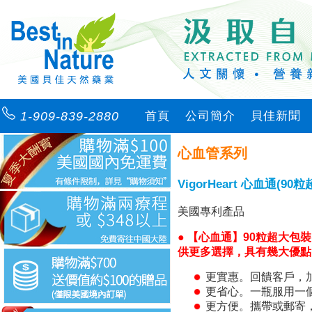
1-909-839-2880
首頁
公司簡介
貝佳新聞
心血管系列
VigorHeart 心血通(90
美國專利產品
● 【心血通】90粒超大包
供更多選擇，具有幾大優點
更實惠。回饋客戶，
更省心。一瓶服用一
更方便。攜帶或郵寄