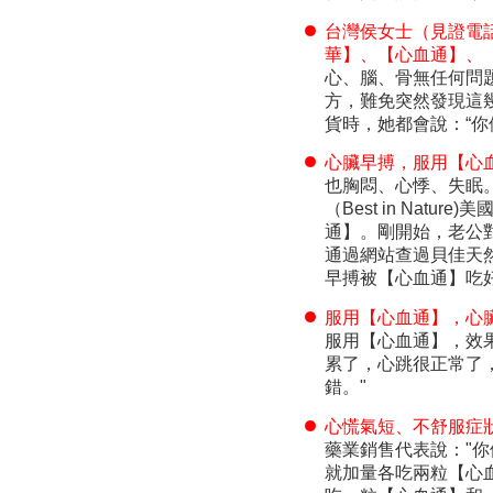
台灣侯女士（見證電話8
華】、【心血通】、
心、腦、骨無任何問
方，難免突然發現這幾
貨時，她都會說：“你
心臟早搏，服用【心
也胸悶、心悸、失眠。雖
（Best in Na
通】。剛開始，老公
通過網站查過貝佳天
早搏被【心血通】吃
服用【心血通】，心
服用【心血通】，效
累了，心跳很正常了
錯。"
心慌氣短、不舒服症
藥業銷售代表說："
就加量各吃兩粒【心