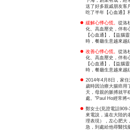
下海，創業有成，經
送了好多親戚朋友客
吃了半年【心血通】
緩解心悸心慌。
從洛杉
化、高血壓史，伴有
【心血通】, 【益腦
時，餐廳生意越來越
改善心悸心慌。
從洛杉
化、高血壓史，伴有
【心血通】, 【益腦
時，餐廳生意越來越
2014年4月8日，家住
歲時因治療大腸癌用
天，母親的脈搏就平穩
處。”Paul Ho經
鄭女士(見證電話909
來電說，遠在大陸的
理表現），左心肥大
急，到處給他尋醫找