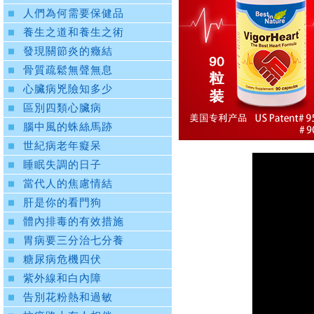
人們為何需要保健品
養生之道和養生之術
發現關節炎的癥結
骨質疏鬆無聲無息
心臟病兇險知多少
區別四類心臟病
腦中風的蛛絲馬跡
世紀病老年癡呆
睡眠失調的日子
當代人的焦慮情結
肝是你的看門狗
體內排毒的有效措施
胃病要三分治七分養
糖尿病危機四伏
紫外線和白內障
告別花粉熱和過敏