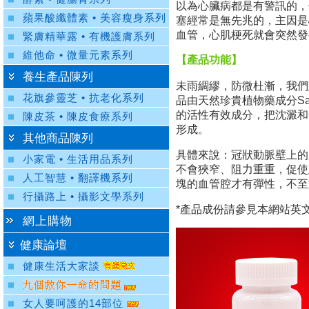
以為心臟病都是有警訊的，
蘋果酸纖體素 • 美容瘦身系列
塞經常是無先兆的，主因是
血管，心肌梗死就會突然發
緊膚精華露 • 有機護膚系列
維他命 • 微量元素系列
【產品功能】
養生產品陳列
未雨綢繆，防微杜漸，我們建
花旗參靈芝 • 抗老化系列
品由天然珍貴植物藥成分Salv
的活性有效成分，把沈澱和
陳皮茶 • 陳皮食療系列
形成。
其他商品陳列
具體來說：冠狀動脈壁上的
小家電 • 生活用品系列
不會狹窄、阻力重重，促使
人工智慧 • 翻譯機系列
塊的血管腔才有彈性，不至
行攝路上 • 攝影文學系列
*產品成份請參見本網站英文版"S
網上購物
健康論壇
健康生活大家談
女人要呵護的14部位