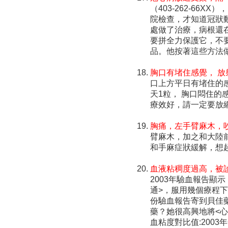
（403-262-6
院檢查，才知道冠狀
處做了治療，病根還
要拼全力保護它，不
品。他按著這些方法
胸口有堵住感覺， 放
口上方平日有堵住的感
天1粒， 胸口悶住的
療效好，請一定要放
胸痛，左手臂麻木，
臂麻木，加之和大陸
和手麻症狀緩解，想
血液粘稠度過高，被
2003年驗血報告顯
通>，服用幾個療程
份驗血報告寄到貝佳
藥？她很高興地將<
血粘度對比值:2003年