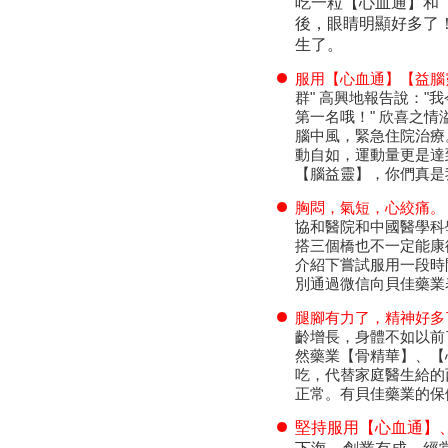
吃一粒【心血通】和
後，眼睛明顯好多了
生了。
服用【心血通】【益腦
群" 高興地報告說：
第一名哦！" 欣喜之
腦中風，緊急住院治療
動自如，運動量更是達
【腦益靈】，你們真是
胸悶，氣短，心絞痛
協和醫院和中國醫學科
搭三個橋也不一定能康復
介紹下嘗試服用一段時
別通過微信向貝佳藥業
腿腳有力了，精神好
齡增長，身體不如以前
然藥業【骨精華】、【
吃，代替家庭醫生給的
正常。有貝佳藥業的保
堅持服用【心血通】