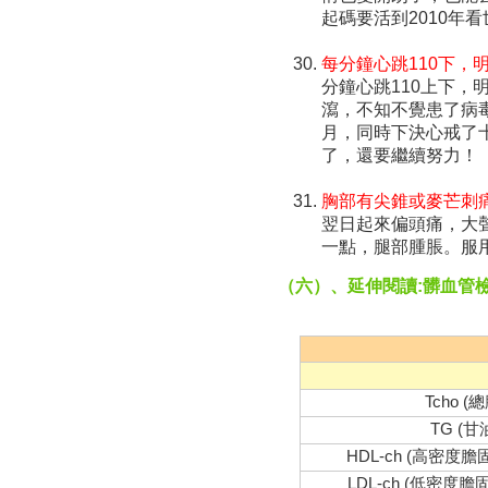
起碼要活到2010年看
每分鐘心跳110下，
分鐘心跳110上下
瀉，不知不覺患了病
月，同時下決心戒了
了，還要繼續努力！
胸部有尖錐或麥芒刺
翌日起來偏頭痛，大
一點，腿部腫脹。服
（六）、延伸閱讀:髒血管
Tcho (
TG (甘
HDL-ch (高密度
LDL-ch (低密度