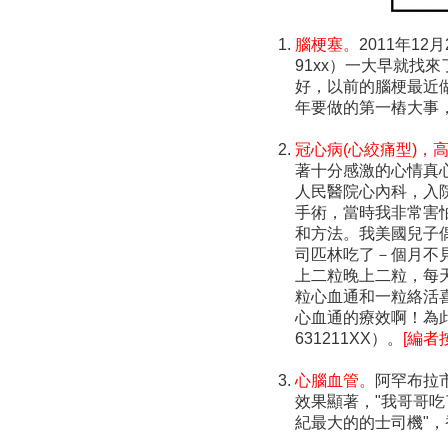
腦梗塞。
2011年1
91xx）一大早就
好，以前的腦梗最近
年要做的第一樁大事
冠心病(心絞痛型)，高
著十分感激的心情真心
人民醫院心內科，入院
手術，當時我非常害
和方法。我美國兒子
司匹林吃了－個月不
上二粒晚上二粒，每
粒心血通和一粒絡活
心血通的療效啊！為此
631211XX）。
[編
心腦血管。
阿罕布拉市
效果顯著，"我哥哥
紀最大的的士司機"