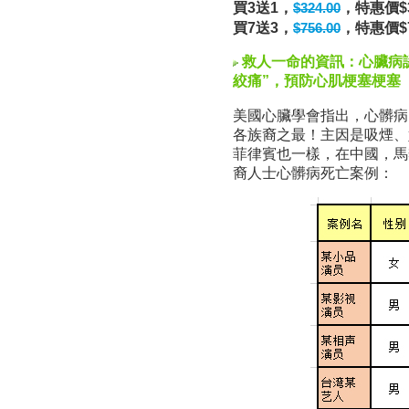
買3送1，
，特惠價$3
$324.00
買7送3，
，特惠價$7
$756.00
救人一命的資訊：心臟病
絞痛”，預防心肌梗塞梗塞
美國心臟學會指出，心髒病
各族裔之最！主因是吸煙、
菲律賓也一樣，在中國，馬
裔人士心髒病死亡案例：