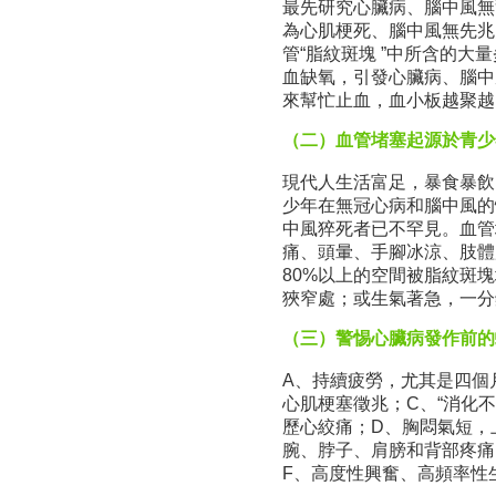
最先研究心臟病、腦中風無
為心肌梗死、腦中風無先兆
管“脂紋斑塊 ”中所含的大
血缺氧，引發心臟病、腦中
來幫忙止血，血小板越聚越
（二）血管堵塞起源於青少
現代人生活富足，暴食暴飲
少年在無冠心病和腦中風的
中風猝死者已不罕見。血管
痛、頭暈、手腳冰涼、肢體
80%以上的空間被脂紋斑
狹窄處；或生氣著急，一分
（三）警惕心臟病發作前的
A、持續疲勞，尤其是四個
心肌梗塞徵兆；C、“消化
歷心絞痛；D、胸悶氣短，
腕、脖子、肩膀和背部疼痛
F、高度性興奮、高頻率性