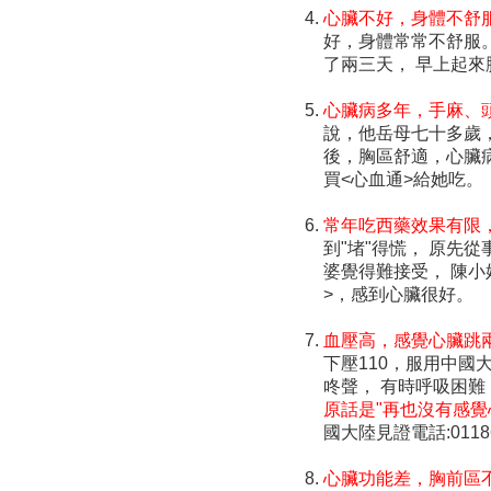
心臟不好，身體不舒
好，身體常常不舒服
了兩三天， 早上起來
心臟病多年，手麻、
說，他岳母七十多歲
後，胸區舒適，心臟
買<心血通>給她吃。
常年吃西藥效果有限
到"堵"得慌， 原先
婆覺得難接受， 陳小
>，感到心臟很好。
血壓高，感覺心臟跳
下壓110，服用中國
咚聲， 有時呼吸困難
原話是"再也沒有感覺
國大陸見證電話:01186
心臟功能差，胸前區