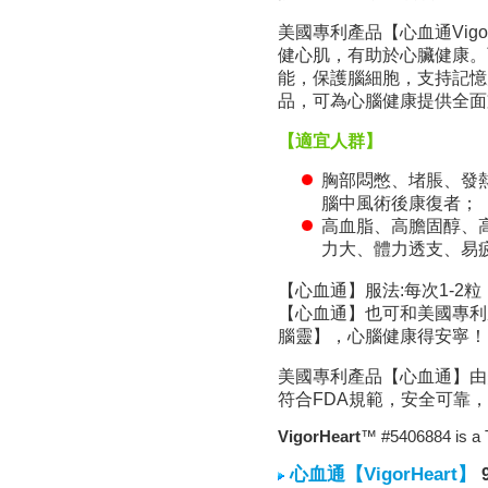
美國專利產品【心血通Vig
健心肌，有助於心臟健康。而
能，保護腦細胞，支持記憶
品，可為心腦健康提供全面
【適宜人群】
胸部悶憋、堵脹、發
腦中風術後康復者；
高血脂、高膽固醇、
力大、體力透支、易
【心血通】服法:每次1-2
【心血通】也可和美國專利產
腦靈】，心腦健康得安寧！
美國專利產品【心血通】由
符合FDA規範，安全可靠
VigorHeart
™ #5406884 is a
心血通【VigorHeart】