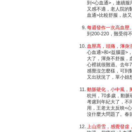
到<心血通>，連續
又感不適，老人院的
血通>比較舒服，故
每週發作一次高血壓
到200-220，難
血壓高，頭痛，渾身
心血通>和<益腦靈
大了，渾身不舒服，
心裡就很難過。去年7
感覺沒怎麼樣，可到
又出狀況了，單小姐
動脈硬化，小中風，
杭州，70多歲，動
考慮到年紀大了，不
用，王老太太反映<
沒什麼大問題了。春
上山滑雪，感覺發虛