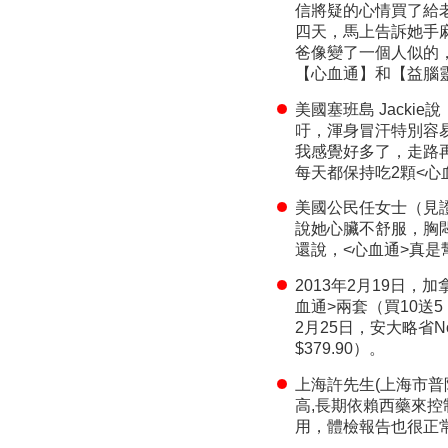
信將疑的心情買了給
四天，馬上告訴她手
爸像變了一個人似的
【心血通】和【益腦
美國塞班島 Jacki
吁，渾身冒汗特別容
我感覺好多了，走路
每天都保持吃2顆<心血
美國公民任女士（見證
說她心臟不舒服，胸
還說，<心血通>真是
2013年2月19日，加拿
血通>兩套（買10送5， 
2月25日，安大略省Nor
$379.90）。
上海許先生(上海市普陀
高,長期依賴西藥來控
用，體檢報告也很正