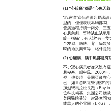
(1) “心絞痛”都是“心象
“心絞痛”這個詞很容易讓
型的，僅僅表現為胸部悶、
發病過程持續一兩分、三五
心肌急劇、暫時缺血缺氧引
絞一樣痛”，有人說“有一
至左肩、胳膊、背，每次發
時的過度興奮等，此外是飽
(2) 心臟病、腦中風都是
不少冠心病患者從來沒有症
肌梗塞、腦中風。2003年，
視，他發現，美國亞裔在心
已，如果忽略這些“無聲”
加越彎馬拉松長跑（Bay t
位科技精英、集團公司總裁
美國醫院受診，當醫生問“
或華人的心電圖（EKG）