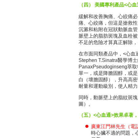
（四） 美國專利產品<心血
緩解和改善胸痛、心絞痛必
痛、心絞痛，但這是搶救性治
沉澱和粘附在冠狀動脈血管
脈壁上的脂肪斑塊及血栓被
不足的危險才算真正解除，
在市面同類產品中，<心血通>
Stephen T.Sinatra醫
PanaxPseudogin
單一，或是降膽固醇，或是
白（壞膽固醇），升高高密
耐量和運動級別，使人精力
同時，動脈壁上的脂紋斑塊
圖）。
（五）<心血通>效果卓著
廣東江門林先生（電話1
時心臟不適的問題，