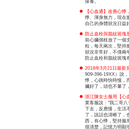
保養。
【心血通】改善心悸
悸、渾身無力，現在
自己的身體狀況日益
防止血栓與脂紋斑塊
前心臟側枝放了一個
粒，每天兩次，堅持服
狀況非常好，不僅兩
防止血栓和脂紋斑塊
2018年3月21日
909-396-19
悸，心跳時快時慢，
臟好了，頭也不暈了
浙江陳女士服用【心
業客服說：“我二哥
下去，反應慢，生活
了，說話也清晰了，
西，有心悸，堅持服
很清楚，記憶力明顯增