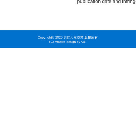
publication date and infrin
Copyright©
2026 貝佳天然藥業 版權所有.
eCommerce design by AUT.