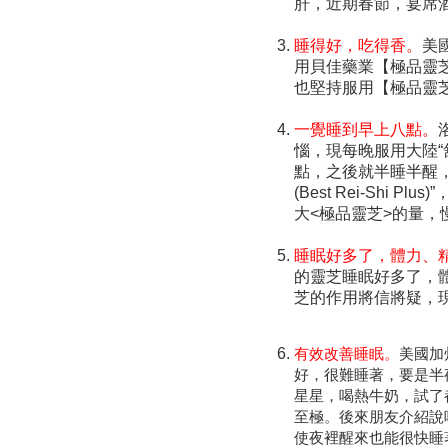
肝，近期春節，宴席
睡得好，吃得香。
美
用貝佳藥業【極品靈
也堅持服用【極品靈
一覺睡到早上八點。
惱，現每晚服用大陸“
點，之後就半睡半醒
(Best Rei-Sh
大<極品靈芝>的量
睡眠好多了，體力、
的靈芝睡眠好多了，
芝的作用將信將疑，
有效改善睡眠。
美國加
好，很難睡著，要是半
星星，喝熱牛奶，試了
至極。後來朋友介紹說
使夜裡醒來也能很快睡