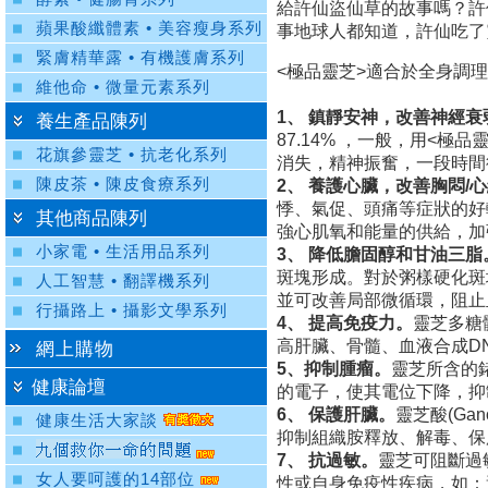
給許仙盜仙草的故事嗎？許
蘋果酸纖體素 • 美容瘦身系列
事地球人都知道，許仙吃了
緊膚精華露 • 有機護膚系列
<極品靈芝>適合於全身調
維他命 • 微量元素系列
1、 鎮靜安神，改善神經衰
養生產品陳列
87.14% ，一般，用<
花旗參靈芝 • 抗老化系列
消失，精神振奮，一段時間
陳皮茶 • 陳皮食療系列
2、 養護心臟，改善胸悶/
悸、氣促、頭痛等症狀的好
其他商品陳列
強心肌氧和能量的供給，加
小家電 • 生活用品系列
3、 降低膽固醇和甘油三脂
斑塊形成。對於粥樣硬化斑
人工智慧 • 翻譯機系列
並可改善局部微循環，阻止
行攝路上 • 攝影文學系列
4、 提高免疫力。
靈芝多糖
高肝臟、骨髓、血液合成D
網上購物
5、抑制腫瘤。
靈芝所含的
健康論壇
的電子，使其電位下降，抑
6、 保護肝臟。
靈芝酸(Ga
健康生活大家談
抑制組織胺釋放、解毒、保
7、 抗過敏。
靈芝可阻斷過
女人要呵護的14部位
性或自身免疫性疾病，如：