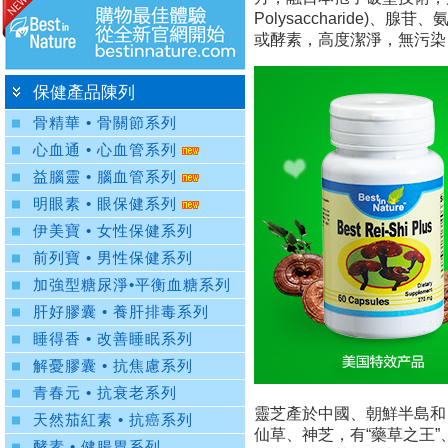
Polysaccharide
或酵素，高度潔淨，無污染
保健產品陳列
骨精華 • 骨關節系列
心血通 • 心血管系列
益腦靈 • 腦血管系列
明眼素 • 眼保健系列
伊美寶 • 女性保健系列
前列寶 • 男性保健系列
加強型糖尿淨•平衡血糖系列
肝好膠囊 • 養肝排毒系列
睡得香 • 改善睡眠系列
解憂膠囊 • 抗焦慮系列
青春元 • 抗衰老系列
靈芝產於中國、朝鮮半島和
天然茄紅素 • 抗癌系列
仙草、神芝，有“藥草之王
酵素 • 健腸胃系列