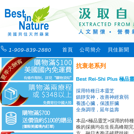
1-909-839-2880
首頁
公司簡介
貝佳新聞
抗衰老系列
Best Rei-Shi Plus 
採用特種日本靈芝
鎮靜安神，改善神經衰弱
養護心臟，保護肝臟
全身調理，延年益壽
本品<極品靈芝>採用的特
株的採摘均在生長高峰期完
方，融日本孢子破壁技術，完整保存