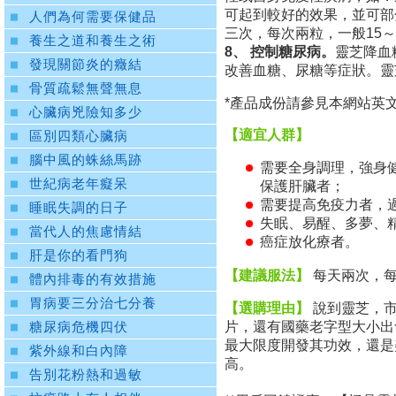
可起到較好的效果，並可部
人們為何需要保健品
三次，每次兩粒，一般15
養生之道和養生之術
8、 控制糖尿病。
靈芝降血
發現關節炎的癥結
改善血糖、尿糖等症狀。靈
骨質疏鬆無聲無息
*產品成份請參見本網站英文版“S
心臟病兇險知多少
【適宜人群】
區別四類心臟病
腦中風的蛛絲馬跡
需要全身調理，強身
世紀病老年癡呆
保護肝臟者；
需要提高免疫力者，
睡眠失調的日子
失眠、易醒、多夢、
當代人的焦慮情結
癌症放化療者。
肝是你的看門狗
【建議服法】
每天兩次，
體內排毒的有效措施
胃病要三分治七分養
【選購理由】
說到靈芝，
片，還有國藥老字型大小出
糖尿病危機四伏
最大限度開發其功效，還是美國
紫外線和白內障
高。
告別花粉熱和過敏