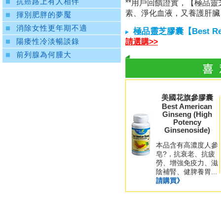
抗癌路上有人相伴
**用戶回饋證實，【極品
素、淨化血液，又養護肝臟
揮別肥胖的夢魘
消除女性更年期不適
極品靈芝膠囊【Best Rei-
請選購>>
陽痿性冷淡暢談錄
前列腺為何腫大
美國花旗參膠囊
Best American
Ginseng (High
Potency
Ginsenoside)
本品含有高濃度人參
皂?，抗衰老、抗疲
勞、增強免疫力、滋
陰補腎、健脾養胃...
請購買》