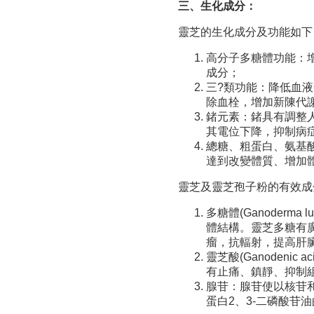
三、生化成分：
靈芝的生化成分及功能如下
高分子多糖體功能：
成分；
三?類功能：降低血
除血栓，增加新陳
鍺元素：鍺具有調整
其電位下降，抑制
總糖、粗蛋白、氨基
達到改變體質、增加
靈芝及靈芝孢子粉的有
多糖體(Ganoderma
體結構。靈芝多糖有
瘤，抗輻射，提高肝
靈芝酸(Ganoden
有止痛、鎮靜、抑制
腺苷：腺苷使以核苷
蛋白2、3-二磷酸