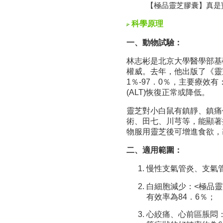
【極品靈芝膠囊】真是
科學原理
一、動物試驗：
林志彬是北京大學醫學部基
權威。去年，他出版了《靈
1％-97．0％，主要療
(ALT)恢復正常或降低。
靈芝對小白鼠有鎮靜、鎮痛
術、田七、川芎等，能顯著
物服用靈芝後可增進食欲，
二、適用範圍：
慢性支氣管炎、支氣管
白細胞減少：<極品
有效率為84．6％；
心絞痛、心前區脹悶