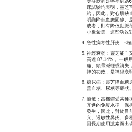
等症狀的好轉率約為
床試驗均表明，靈芝
給，因此，對心肌缺
明顯降低血膽固醇、
成者，則有降低動脈
小板聚集。這些功效
急性病毒性肝炎：<極
神經衰弱：靈芝能 " 安
高達 87.14% 。
痛、頭暈減輕或消失
神的功效，是神經衰
糖尿病：靈芝降血糖
善血糖、尿糖等症狀
過敏：當機體受某種
亢進的免疫水準，保
發生，因此，對於目
亢、過敏性鼻炎、多
因長期使用激素而出