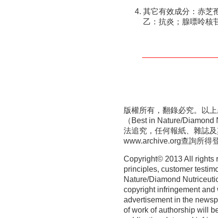
其它有效成分：赤芝
乙：抗炎；腺嘌呤核
版權所有，翻錄必究。以上
（Best in Nature/D
法追究，任何報紙、雜誌及
www.archive.org
查詢所得
Copyright© 2013 All rights 
principles, customer testim
Nature/Diamond Nutriceutica
copyright infringement and 
advertisement in the newspa
of work of authorship will b