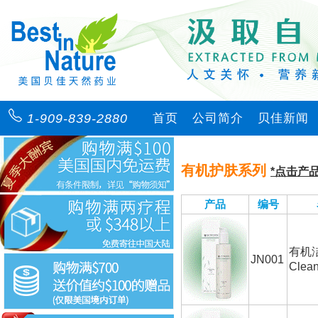
1-909-839-2880
首页
公司简介
贝佳新闻
有机护肤系列
*点击产
产品
编号
有机
JN001
Clean