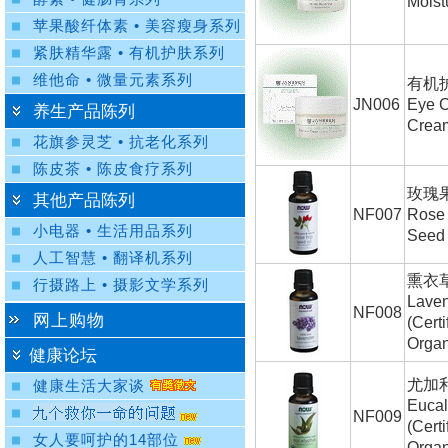
Moist
苹果酸纤体素 • 美容瘦身系列
紧肤精华露 • 有机护肤系列
维他命 • 微量元素系列
有机
JN006
Eye 
养生产品陈列
Crea
花旗参灵芝 • 抗老化系列
陈皮茶 • 陈皮食疗系列
玫瑰
其他产品陈列
NF007
Rose
小电器 • 生活用品系列
Seed 
人工智慧 • 翻译机系列
熏衣
行摄路上 • 摄影文学系列
Laven
NF008
网上购物
(Certi
Organ
健康论坛
尤加
健康生活大家谈
Eucal
NF009
(Certi
女人要呵护的14部位
Organ