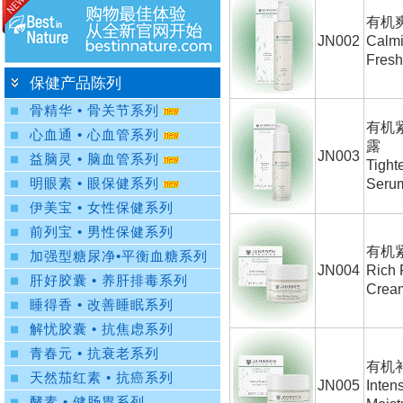
有机
JN002
Calm
Fresh
保健产品陈列
骨精华 • 骨关节系列
有机
心血通 • 心血管系列
露
JN003
益脑灵 • 脑血管系列
Tight
明眼素 • 眼保健系列
Seru
伊美宝 • 女性保健系列
前列宝 • 男性保健系列
有机
加强型糖尿净•平衡血糖系列
JN004
Rich 
肝好胶囊 • 养肝排毒系列
Crea
睡得香 • 改善睡眠系列
解忧胶囊 • 抗焦虑系列
青春元 • 抗衰老系列
有机
天然茄红素 • 抗癌系列
JN005
Inten
酵素 • 健肠胃系列