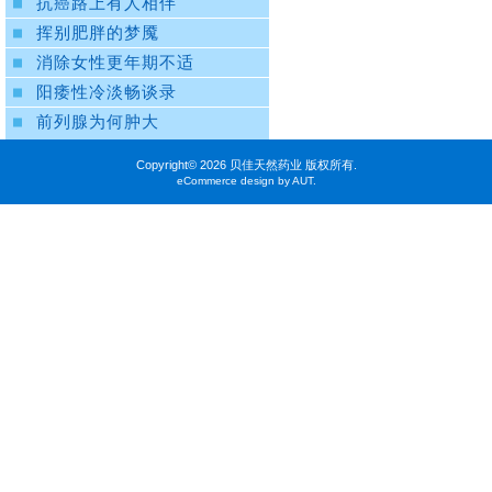
抗癌路上有人相伴
挥别肥胖的梦魇
消除女性更年期不适
阳痿性冷淡畅谈录
前列腺为何肿大
Copyright©
2026 贝佳天然药业 版权所有.
eCommerce design by AUT.