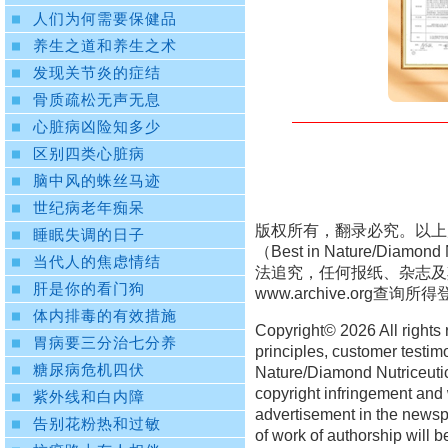
人们为何需要保健品
养生之道和养生之术
发现关节炎的症结
骨质疏松无声无息
心脏病凶险知多少
区别四类心脏病
脑中风的蛛丝马迹
世纪病老年痴呆
版权所有，翻录必究。以上
睡眠失调的日子
（Best in Nature/D
当代人的焦虑情结
法追究，任何报纸、杂志及
肝是你的看门狗
www.archive.org
查询所得
体内排毒的有效措施
Copyright©
2026 All rights
胃病要三分治七分养
principles, customer testim
糖尿病危机四伏
Nature/Diamond Nutriceutica
copyright infringement and 
紫外线和白内障
advertisement in the newspa
告别花粉热和过敏
of work of authorship will b