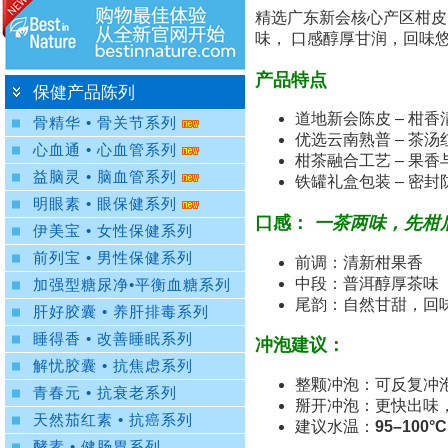
精选
广东新会核心产区柑皮
味， 口感醇厚甘润，回味
产品特点
保健产品陈列
道地新会陈皮
– 柑
骨精华 • 骨关节系列
优选云南熟普
– 茶
心血通 • 心血管系列
柑茶融合工艺
– 果
益脑灵 • 脑血管系列
铁罐礼盒包装
– 密
明眼素 • 眼保健系列
口感：
一茶两味，先柑
伊美宝 • 女性保健系列
前列宝 • 男性保健系列
前调
：清新柑果香
中段
：普洱醇厚茶味
加强型糖尿净•平衡血糖系列
尾韵
：自然甘甜，回
肝好胶囊 • 养肝排毒系列
睡得香 • 改善睡眠系列
冲泡建议：
解忧胶囊 • 抗焦虑系列
整颗冲泡：可反复冲
青春元 • 抗衰老系列
掰开冲泡：更快出味
天然茄红素 • 抗癌系列
建议水温：
95–100°
酵素 • 健肠胃系列