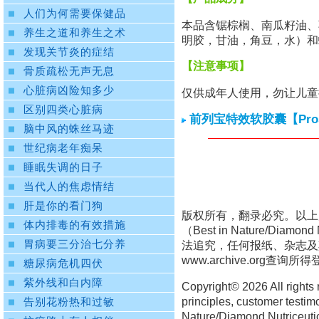
人们为何需要保健品
本品含锯棕榈、南瓜籽油、
养生之道和养生之术
明胶，甘油，角豆，水）和
发现关节炎的症结
【注意事项】
骨质疏松无声无息
心脏病凶险知多少
仅供成年人使用，勿让儿童
区别四类心脏病
前列宝特效软胶囊【Prostat
脑中风的蛛丝马迹
世纪病老年痴呆
睡眠失调的日子
当代人的焦虑情结
肝是你的看门狗
版权所有，翻录必究。以上
体内排毒的有效措施
（Best in Nature/D
胃病要三分治七分养
法追究，任何报纸、杂志及
www.archive.org
查询所得
糖尿病危机四伏
紫外线和白内障
Copyright©
2026 All rights
principles, customer testim
告别花粉热和过敏
Nature/Diamond Nutriceutica