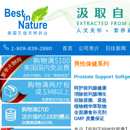
1-909-839-2880
首页
公司简介
贝佳新闻
男性保健系列
Prostate Support S
呵护前列腺健康
消除前列腺增生
祛除尿频、尿急
植物精华萃取物
全面膳食补充剂
GMP 质量保证
本品【前列宝特效软胶囊】