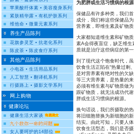
为肥胖或生活习惯病的根源
苹果酸纤体素 • 美容瘦身系列
保健品有许多种类，我们首
紧肤精华露 • 有机护肤系列
成分，我们称这些保健品为
维他命 • 微量元素系列
营养素，即维生素及矿物质
养生产品陈列
大家都知道维生素和矿物质
花旗参灵芝 • 抗老化系列
素A会得夜盲症，缺乏维生
质就是治疗这些病症的第一
陈皮茶 • 陈皮食疗系列
其他产品陈列
到了现代这个饱食时代，虽
饮食生活正陷在“热量过剩
小电器 • 生活用品系列
是对营养素有绝对性的欠缺
人工智慧 • 翻译机系列
等三大营养素，是热量的来
行摄路上 • 摄影文学系列
必须有维生素与矿物质做为
跟矿物质，就无法成功代谢
网上购物
胖或生活习惯病的根源。
健康论坛
换句话说，我们所摄取的热
健康生活大家谈
将旧细胞替换为新细胞的新
结实。由此可知，只要人体
饮食生活型态，我们是否摄
女人要呵护的14部位