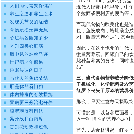
（Fast Food）及即食食
人们为何需要保健品
现代人经常不吃早餐，中午
个拉面或便利店的便当等，
养生之道和养生之术
发现关节炎的症结
而现代食物的欧美化也是造
骨质疏松无声无息
包，鱼换成肉，蛤蜊汤变成
剩、微量营养不足”，甚至
心脏病凶险知多少
区别四类心脏病
因此，在这个饱食的时代，
脑中风的蛛丝马迹
微量营养素。回顾自己的饮
此种营养素的食物，同时也
世纪病老年痴呆
品”。
睡眠失调的日子
三、当代食物营养成分降低
当代人的焦虑情结
了机械化，化学肥料及农药
肝是你的看门狗
红罗卜丧失了原本的营养价
体内排毒的有效措施
那么，只要注意每天摄取均
胃病要三分治七分养
糖尿病危机四伏
可惜的是，以营养层面看，
紫外线和白内障
入一种“慢性的营养不足”
告别花粉热和过敏
首先，从食材讲起。红罗卜