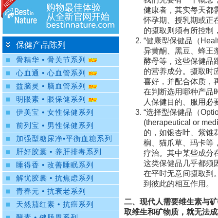
健康者，其实每天都
怀孕期、授乳期或正
的摄取则须有所控制
“健康型保健品（Heal
保健产品陈列
异黄酮、黑豆、蜂王
骨精华 • 骨关节系列
酵母等，这些保健品
的营养成分。摄取时
心血通 • 心血管系列
喜好，并配合体质，再
益脑灵 • 脑血管系列
在判断选用哪种产品
明眼素 • 眼保健系列
人保健目的、服用必
“选择型保健品（Optio
伊美宝 • 女性保健系列
(therapeutical o
前列宝 • 男性保健系列
的，如银杏叶、紫锥
加强型糖尿净•平衡血糖系列
榈、猫爪草、玛卡等
肝好胶囊 • 养肝排毒系列
疗治。其中某些成分
这类保健品几乎都须
睡得香 • 改善睡眠系列
在平时无意间摄取到
解忧胶囊 • 抗焦虑系列
到彼此的相互作用。
青春元 • 抗衰老系列
二、现代人需要维生素与矿
天然茄红素 • 抗癌系列
取维生和矿物质，就无法成
酵素 • 健肠胃系列