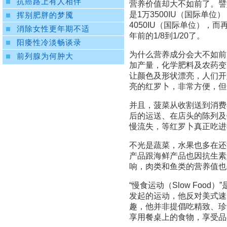
抗癌路上有人相伴
营养价值却大不如前了。譬如
是1万3500IU（国际单位
挥别肥胖的梦魇
4050IU（国际单位），
消除女性更年期不适
年前的1/8到1/20了。
阳痿性冷淡畅谈录
为什么营养成分会大不如前
前列腺为何肿大
加产量，化学肥料及农药变
让颜色及形状漂亮，人们开
亮的红罗卜，非常方便，但
并且，菠菜从收割送到消费
后的运送、在店头的陈列及
慢流失，等红罗卜真正吃进
不光是蔬菜，水果也多在还
产品跟海鲜产品也因抗生素
响，肉类和鱼类的营养值也
“慢食运动（Slow Food）
发起的运动，他反对美式速
趣，他并非提倡吃精致、珍
享用餐桌上的食物，享受品