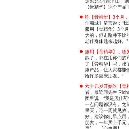
走6公里才能下山，
【骨精华】这个产品
吃【骨精华】3个月
佳商城】留言说：“
服用【骨精华】3个
大的，但走路并不比
老伴身体越来越好。”
服用【骨精华】，膝
龄了，都在用你们的
了【骨精华】吗，吃
康产品，让大家都能
给许多重庆朋友。”
六十几岁开始吃【骨
者，最近同先生 Ri
团里说：“我是贝佳
一点问题都没有。之
里买，吃一周就见效，
好，建议你们早点用
朋友，一年买上千元
灵】、【心血通】、【