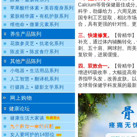
Calcium等骨保健最佳成
苹果酸纤体素 • 美容瘦身系列
科学，劲爆给力，六周见效。
紧肤精华露 • 有机护肤系列
国专利工艺提取，相比市场
合，具有更强的针对性、更
维他命 • 微量元素系列
养生产品陈列
三、快速修复。
【骨精华】
补充，通过体内辅酶转化，
花旗参灵芝 • 抗老化系列
刺、五十肩、网球肘。而美国超市
陈皮茶 • 陈皮食疗系列
复软骨，进展缓慢。
其他产品陈列
四、双效合一。
【骨精华】
小电器 • 生活用品系列
增进钙吸收率，大幅提高骨
养指甲头发，改善皮肤。以I
人工智慧 • 翻译机系列
全球骨保健学科发展的最新
行摄路上 • 摄影文学系列
网上购物
健康论坛
健康生活大家谈
女人要呵护的14部位