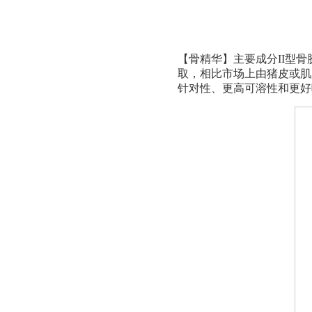
【骨精华】主要成分
II
型骨
取，相比市场上由猪皮或肌
针对性、更高可溶性和更好