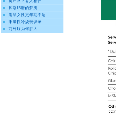
抗癌路上有人相伴
挥别肥胖的梦魇
消除女性更年期不适
阳痿性冷淡畅谈录
前列腺为何肿大