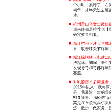
个小时，累垮了，右
精华，才半天过去膝
质。
杭州萧山马女士微信
后来经邻居推荐吃【
确实效果明显。
浙江杭州下沙大学城
果，改善膝关节疼痛
浙江陈阿姨（电话13
法起床。期间，医生
发现脊背和背部疼痛
客服。
对乳腺癌术后康复者，大
2015年以来，我每两
是，我最近一次的骨
明显提升。我坚信“无
其是在丘陵式高尔夫
炼、散步、做家务、