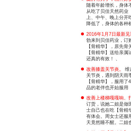
随着年龄增长，身体
从吃了贝佳天然药业
上、中午、晚上分开
降低了，身体的各种
2016年1月7日最新
勃来到贝佳药业，订购
【骨精华】，原先骨
【骨精华】送给亲属
还真的有效！ 、
改善膝盖关节炎。
维
关节炎，遇到阴天雨
【骨精华】，服用了
品的老伴也开始服用
改善上楼梯嘎嘎响、
订货，说她二姐是做
士自己也在吃【骨精
有体会。周女士还服
天竟然睡不醒。二姐