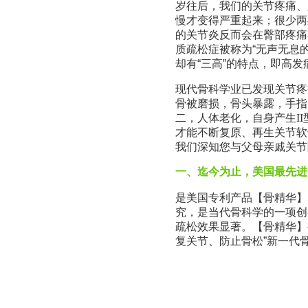
岁往后，我们的关节疼痛、
慢才变得严重起来；很少两
的关节炎反而会在臀部疼痛
质疏松症被称为“无声无息
却有“三高”的特点，即高
现代骨科学业已发现关节疼
骨被磨损，骨头暴露，手指
二，人体老化，自身产生
II
才能不断复原、再生关节软
我们深知您与父母亲戚关节
一、迄今为止，美国最先进
是美国专利产品【骨精华】(B
究，是当代骨科学的一项创
疏松效果显著。【骨精华】被国际
复关节、防止骨松”新一代