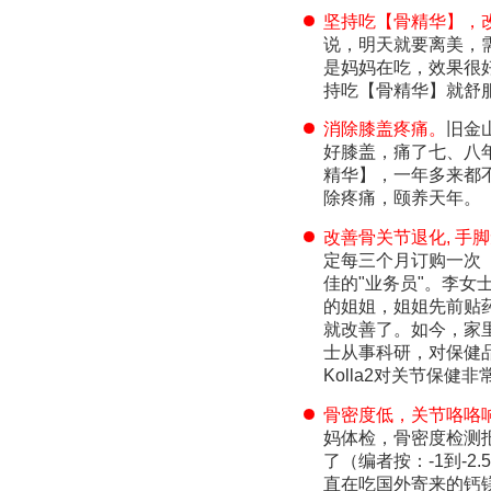
坚持吃【骨精华】，
说，明天就要离美，
是妈妈在吃，效果很
持吃【骨精华】就舒
消除膝盖疼痛。
旧金
好膝盖，痛了七、八
精华】，一年多来都
除疼痛，颐养天年。
改善骨关节退化, 手
定每三个月订购一次
佳的"业务员"。李
的姐姐，姐姐先前贴
就改善了。如今，家
士从事科研，对保健
Kolla2对关节保健
骨密度低，关节咯咯
妈体检，骨密度检测报
了（编者按：-1到-
直在吃国外寄来的钙