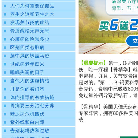
人们为何需要保健品
养生之道和养生之术
发现关节炎的症结
骨质疏松无声无息
心脏病凶险知多少
区别四类心脏病
脑中风的蛛丝马迹
【温馨提示】
第一，
II
型骨
世纪病老年痴呆
伤，吃一疗程【骨精华】就
睡眠失调的日子
弱易损，并且，关节软骨组
当代人的焦虑情结
是对的。”第二，补钙要科学
毫克钙，食物中已吸收800
肝是你的看门狗
免过量补钙导致胆结石，骨
体内排毒的有效措施
胃病要三分治七分养
【骨精华】美国贝佳天然药
专家阵营，拥有80多种美
糖尿病危机四伏
载。
紫外线和白内障
告别花粉热和过敏