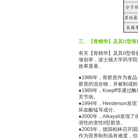
三、【骨精华】及其
II
型骨
有关【骨精华】及其
II
型骨
项创举，波士顿大学药学院
效果显著。
●1986年，骨胶质作为
胶质的混合物，并被制成粉
●1989年，Koepff
关节病。
●1994年，Hender
坏血酸锰等成分。
●2000年，Alkaya
溶性的变性II型胶质。
●2003年，德国柏林召
作为营养制剂虽有难度，但