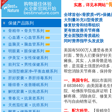
“
实惠，详见本网站
全球首创<骨胶质+钙>保健
大剂量补充
II
型骨胶质
保健产品陈列
修复软骨和结蒂组织
更有效改善关节疼痛
骨精华 • 骨关节系列
更全面预防骨质疏松
心血通 • 心血管系列
同时营养指甲头发皮肤
益脑灵 • 脑血管系列
美国有5000万人遭受各
明眼素 • 眼保健系列
封面，警告人们要保护好关
伊美宝 • 女性保健系列
瘫痪。其实，人体骨骼是地
前列宝 • 男性保健系列
镑，是混凝土强度的4倍多，
帮您消除关节疼痛，保持骨
加强型糖尿净•平衡血糖系列
肝好胶囊 • 养肝排毒系列
一、美国专利。
相比市面同
睡得香 • 改善睡眠系列
# 6838440）由美国
院、哈佛医学院临床证明【骨
解忧胶囊 • 抗焦虑系列
解疼痛、消除炎症、修复关
青春元 • 抗衰老系列
书与自由销售证书。
天然茄红素 • 抗癌系列
二、配方科学。
【骨精华】含有
酵素 • 健肠胃系列