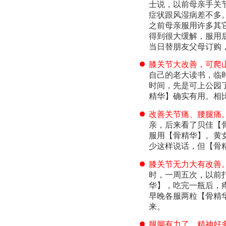
士说，以前母亲手关
症状跟风湿病差不多
之前母亲服用许多其
得到很大缓解，服用
当日替朋友父母订购
膝关节大改善，可爬
自己的老大读书，临
时间，先是可上公园
精华】确实有用。相
改善关节痛、腰腿痛
亲，后来看了贝佳【
服用【骨精华】。黄
少这样说话，但【骨
膝关节无力大有改善
时，一周五次，以前
华】，吃完一瓶后，
早晚各服两粒【骨精
来。
腿脚有力了，精神好