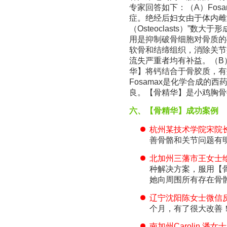
专家回答如下：（A）Fos
症。绝经后妇女由于体内雌
（Osteoclasts）”数大
用是抑制破骨细胞对骨质的
软骨和结缔组织，消除关节
流失严重者均有补益。（B
华】将钙结合于骨胶质，有
Fosamax是化学合成
良。【骨精华】是小鸡胸骨
六、【骨精华】成功案例
杭州某技术学院宋院
善骨骼和关节问题有
北加州三藩市王女士
种解决方案，服用【骨
她向周围所有存在骨骼和
辽宁沈阳陈女士微信
个月，有了很大改善
南加州Carolin 潘