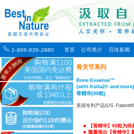
1-909-839-2880
首页
公司简介
贝佳新闻
骨关节系列
Bone Essense™
(with Kolla2® and more
骨精华(60粒)
美国专利产品(US. Patent#6
【骨精华】60粒为
隆重推出【骨精华】