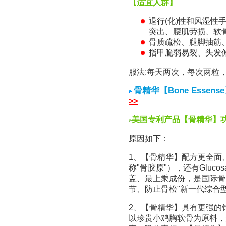
【适宜人群】
退行(化)性和风湿性
突出、腰肌劳损、软
骨质疏松、腿脚抽筋
指甲脆弱易裂、头发偏
服法:每天两次，每次两粒
骨精华【Bone Essens
>>
美国专利产品【骨精华】
原因如下：
1、【骨精华】配方更全面、
称"骨胶原"），还有Glucosam
盖、最上乘成份，是国际骨关
节、防止骨松"新一代综合
2、【骨精华】具有更强的针
以珍贵小鸡胸软骨为原料，