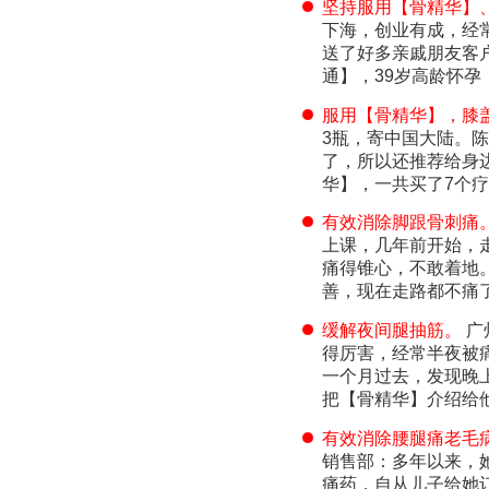
坚持服用【骨精华】
下海，创业有成，经
送了好多亲戚朋友客
通】，39岁高龄怀
服用【骨精华】，膝
3瓶，寄中国大陆。
了，所以还推荐给身
华】，一共买了7个
有效消除脚跟骨刺痛
上课，几年前开始，
痛得锥心，不敢着地
善，现在走路都不痛
缓解夜间腿抽筋。
广
得厉害，经常半夜被
一个月过去，发现晚
把【骨精华】介绍给
有效消除腰腿痛老毛
销售部：多年以来，
痛药，自从儿子给她