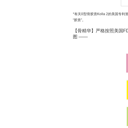
*有关
II
型骨胶质Kolla 2的美国专利
“胶质”。
【骨精华】严格按照美国FDA规范
图 ——