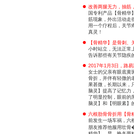
改善两腿无力，抽筋
国专利产品【骨精华
筋现象，外出活动走
用一个疗程后，关节
真灵！
【骨精华】是骨刺、
小时站立，无法正常
告诉那些有关节隐疾
2017年1月3日，
女士的父亲有眼底黄
骨折，并伴有轻微的
果甚微，长期以来，
脑灵】提高了记忆力
了明显控制，眼前的
脑灵】和【明眼素】
六根肋骨骨折用【骨
前发生一场车祸，六
朋友推荐他服用壮骨
精华】，早、晚各两